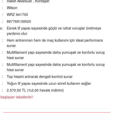
Raket Aksesuar
,
Kordajlar
Wilson
WRZ 941700
887768139520
ı
Esnek lif yapısı sayesinde güçlü ve rahat vuruşlar üretmeye
yardımcı olur
Hem antrenman hem de maç kullanımı için ideal performans
sunar
Multifilament yapı sayesinde daha yumuşak ve konforlu vuruş
hissi sunar
Multifilament yapı sayesinde daha yumuşak ve konforlu vuruş
hissi sunar
Top hissini artırarak dengeli kontrol sunar
Yoğun lif yapısı sayesinde uzun süreli kullanım sağlar
2.570,50 TL (%3,00 havale indirimi)
aşlayan taksitlerle!!