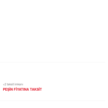
+2 taksit imkanı
PEŞİN FİYATINA TAKSİT