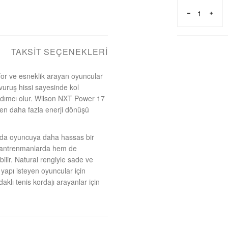
TAKSIT SEÇENEKLERI
for ve esneklik arayan oyuncular
 vuruş hissi sayesinde kol
rdımcı olur. Wilson NXT Power 17
nden daha fazla enerji dönüşü
larda oyuncuya daha hassas bir
m antrenmanlarda hem de
ilir. Natural rengiyle sade ve
yapı isteyen oyuncular için
lı tenis kordajı arayanlar için