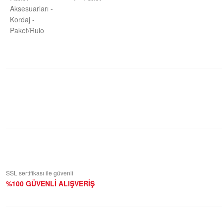
Aksesuarları -
Kordaj -
Paket/Rulo
Bu ürüne ilk yorumu siz yapın!
Yorum Yaz
SSL sertifikası ile güvenli
%100 GÜVENLİ ALIŞVERİŞ