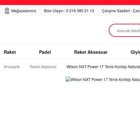
Mağazalarımız
Bize Ulaşın : 0 216 380 21 13
Çalışma Saatleri : Çal
Raket
Padel
Raket Aksesuar
Giy
Anasayfa
Raket Aksesuar
Wilson NXT Power 17 Tenis Kordajı Natura