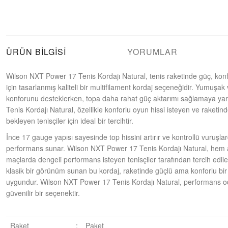
ÜRÜN BILGISI
YORUMLAR
Wilson NXT Power 17 Tenis Kordajı Natural, tenis raketinde güç, kon
için tasarlanmış kaliteli bir multifilament kordaj seçeneğidir. Yumuşak
konforunu desteklerken, topa daha rahat güç aktarımı sağlamaya ya
Tenis Kordajı Natural, özellikle konforlu oyun hissi isteyen ve raketi
bekleyen tenisçiler için ideal bir tercihtir.
İnce 17 gauge yapısı sayesinde top hissini artırır ve kontrollü vuruş
performans sunar. Wilson NXT Power 17 Tenis Kordajı Natural, he
maçlarda dengeli performans isteyen tenisçiler tarafından tercih edileb
klasik bir görünüm sunan bu kordaj, raketinde güçlü ama konforlu bir 
uygundur. Wilson NXT Power 17 Tenis Kordajı Natural, performans odak
güvenilir bir seçenektir.
Raket
:
Paket