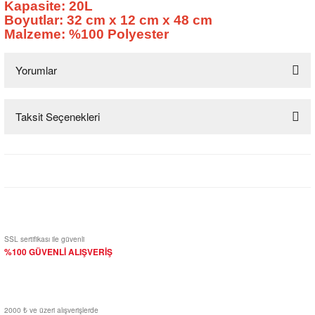
Kapasite: 20L
Boyutlar: 32 cm x 12 cm x 48 cm
Malzeme: %100 Polyester
Yorumlar
Taksit Seçenekleri
Bu ürüne ilk yorumu siz yapın!
Yorum Yaz
SSL sertifikası ile güvenli
%100 GÜVENLİ ALIŞVERİŞ
2000 ₺ ve üzeri alışverişlerde