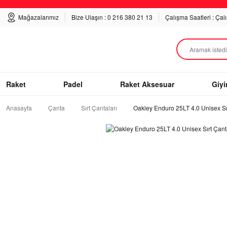
Mağazalarımız
Bize Ulaşın : 0 216 380 21 13
Çalışma Saatleri : Çal
Raket
Padel
Raket Aksesuar
Giy
Anasayfa
Çanta
Sırt Çantaları
Oakley Enduro 25LT 4.0 Unisex Sı