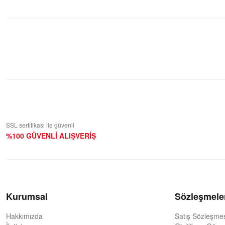
Bu ürüne ilk yorumu siz yapın!
Yorum Yaz
SSL sertifikası ile güvenli
%100 GÜVENLİ ALIŞVERİŞ
Kurumsal
Sözleşmele
Hakkımızda
Satış Sözleşme