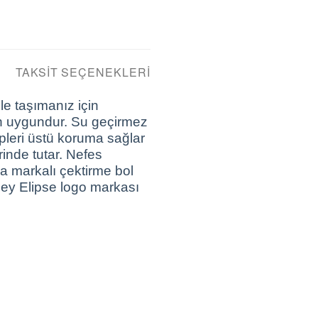
TAKSIT SEÇENEKLERI
le taşımanız için
in uygundur. Su geçirmez
epleri üstü koruma sağlar
rinde tutar. Nefes
ma markalı çektirme bol
ley Elipse logo markası