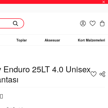
Giriş Yap
Favoriler
S
Toplar
Aksesuar
Kort Malzemeleri
 Enduro 25LT 4.0 Unisex
antası