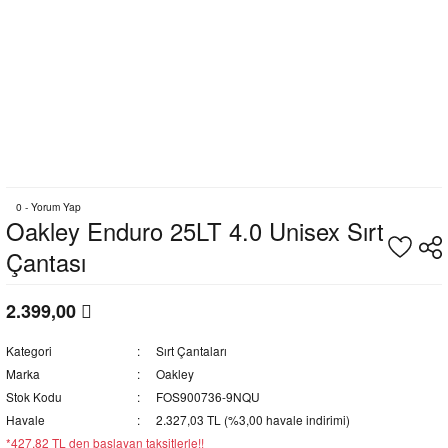
0 - Yorum Yap
Oakley Enduro 25LT 4.0 Unisex Sırt
Çantası
2.399,00
Kategori
Sırt Çantaları
Marka
Oakley
Stok Kodu
FOS900736-9NQU
Havale
2.327,03 TL (%3,00 havale indirimi)
*427,82 TL den başlayan taksitlerle!!