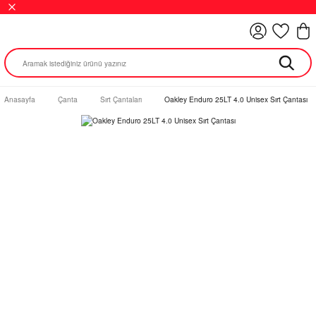
Anasayfa
Çanta
Sırt Çantaları
Oakley Enduro 25LT 4.0 Unisex Sırt Çantası