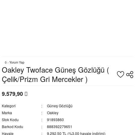
0 - Yorum Yap
Oakley Twoface Güneş Gözlüğü (
Çelik/Prizm Gri Mercekler )
9.579,90
Kategori
Güneş Gözlüğü
Marka
Oakley
Stok Kodu
91893860
Barkod Kodu
888392279651
Havale
9.292,50 TL (%3,00 havale indirimi)