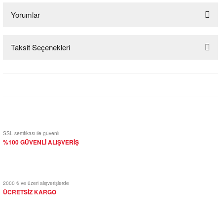
Yorumlar
Taksit Seçenekleri
Bu ürüne ilk yorumu siz yapın!
Yorum Yaz
SSL sertifikası ile güvenli
%100 GÜVENLİ ALIŞVERİŞ
2000 ₺ ve üzeri alışverişlerde
ÜCRETSİZ KARGO