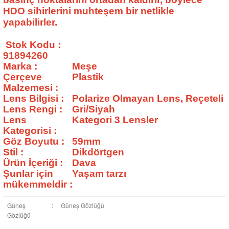
HDO sihirlerini muhteşem bir netlikle
yapabilirler.
Stok Kodu
:
91894260
Marka
:
Meşe
Çerçeve
Plastik
Malzemesi
:
Lens Bilgisi
:
Polarize Olmayan Lens, Reçeteli
Lens Rengi
:
Gri/Siyah
Lens
Kategori 3 Lensler
Kategorisi
:
Göz Boyutu
:
59mm
Stil
:
Dikdörtgen
Ürün İçeriği
:
Dava
Şunlar için
Yaşam tarzı
mükemmeldir
:
Güneş
:
Güneş Gözlüğü
Gözlüğü