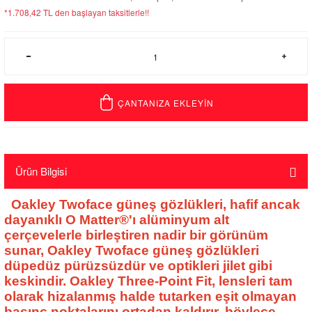
*1.708,42 TL den başlayan taksitlerle!!
ÇANTANIZA EKLEYİN
Ürün Bilgisi
Oakley Twoface güneş gözlükleri, hafif ancak
dayanıklı O Matter®'ı alüminyum alt
çerçevelerle birleştiren nadir bir görünüm
sunar, Oakley Twoface güneş gözlükleri
düpedüz pürüzsüzdür ve optikleri jilet gibi
keskindir. Oakley Three-Point Fit, lensleri tam
olarak hizalanmış halde tutarken eşit olmayan
basınç noktalarını ortadan kaldırır, böylece