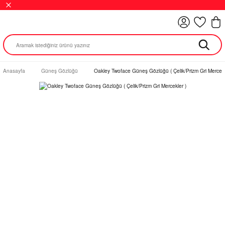
Anasayfa
Güneş Gözlüğü
Oakley Twoface Güneş Gözlüğü ( Çelik/Prizm Gri Mercekl