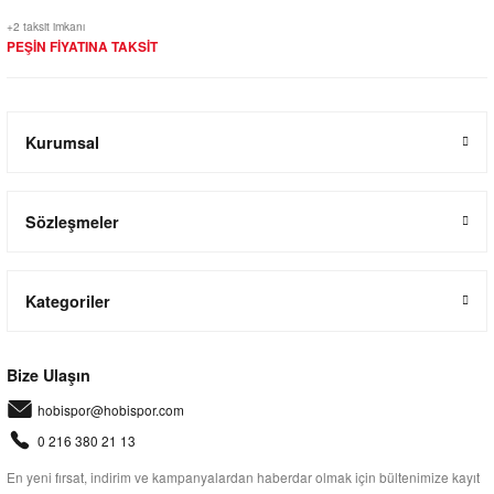
+2 taksit imkanı
PEŞİN FİYATINA TAKSİT
Kurumsal
Sözleşmeler
Kategoriler
Bize Ulaşın
hobispor@hobispor.com
0 216 380 21 13
En yeni fırsat, indirim ve kampanyalardan haberdar olmak için bültenimize kayıt