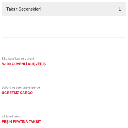
Taksit Seçenekleri
Bu ürüne ilk yorumu siz yapın!
Yorum Yaz
SSL sertifikası ile güvenli
%100 GÜVENLİ ALIŞVERİŞ
2000 ₺ ve üzeri alışverişlerde
ÜCRETSİZ KARGO
+2 taksit imkanı
PEŞİN FİYATINA TAKSİT