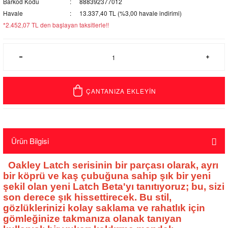
Barkod Kodu
888392377012
Havale
13.337,40 TL (%3,00 havale indirimi)
*2.452,07 TL den başlayan taksitlerle!!
ÇANTANIZA EKLEYİN
Ürün Bilgisi
Oakley Latch serisinin bir parçası olarak, ayrı
bir köprü ve kaş çubuğuna sahip şık bir yeni
şekil olan yeni Latch Beta'yı tanıtıyoruz; bu, sizi
son derece şık hissettirecek. Bu stil,
gözlüklerinizi kolay saklama ve rahatlık için
gömleğinize takmanıza olanak tanıyan