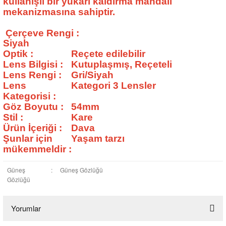
kullanışlı bir yukarı kaldırma mandalı
mekanizmasına sahiptir.
Çerçeve Rengi
:
Siyah
Optik
:
Reçete edilebilir
Lens Bilgisi
:
Kutuplaşmış, Reçeteli
Lens Rengi
:
Gri/Siyah
Lens
Kategori 3 Lensler
Kategorisi
:
Göz Boyutu
:
54mm
Stil
:
Kare
Ürün İçeriği
:
Dava
Şunlar için
Yaşam tarzı
mükemmeldir
:
Güneş
:
Güneş Gözlüğü
Gözlüğü
Yorumlar