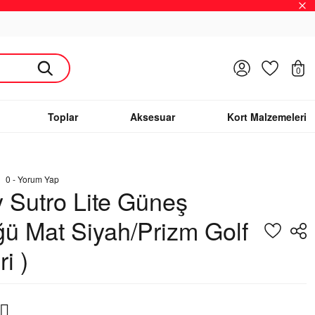
Giriş Yap
Favoriler
S
0
Toplar
Aksesuar
Kort Malzemeleri
0 - Yorum Yap
 Sutro Lite Güneş
ü Mat Siyah/Prizm Golf
i )