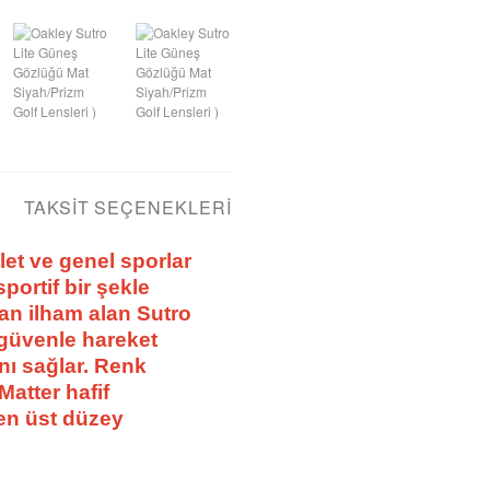
TAKSIT SEÇENEKLERI
let ve genel sporlar
portif bir şekle
dan ilham alan Sutro
 güvenle hareket
nı sağlar. Renk
Matter hafif
 en üst düzey