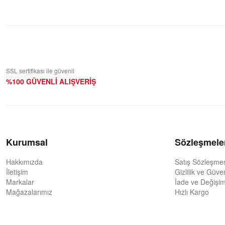
Yorum Yaz
SSL sertifikası ile güvenli
%100 GÜVENLİ ALIŞVERİŞ
Kurumsal
Sözleşmele
Hakkımızda
Satış Sözleşme
İletişim
Gizlilik ve Güve
Markalar
İade ve Değişim
Mağazalarımız
Hızlı Kargo