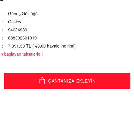
Güneş Gözlüğü
Oakley
94634939
888392601919
7.391,30 TL (%3,00 havale indirimi)
 başlayan taksitlerle!!
ÇANTANIZA EKLEYİN