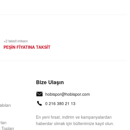
+2 taksit imkanı
PEŞİN FİYATINA TAKSİT
Bize Ulaşın
hobispor@hobispor.com
0 216 380 21 13
bıları
En yeni fırsat, indirim ve kampanyalardan
ları
haberdar olmak için bültenimize kayıt olun.
 Topları