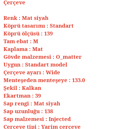
Çerçeve
Renk
:
Mat siyah
Köprü tasarımı
:
Standart
Köprü ölçüsü
:
139
Tam ebat
:
M
Kaplama
:
Mat
Gövde malzemesi
:
O_matter
Uygun
:
Standart model
Çerçeve ayarı
:
Wide
Menteşeden menteşeye
:
133.0
Şekil
:
Kalkan
Ekartman :
39
Sap rengi
:
Mat siyah
Sap uzunluğu
:
138
Sap malzemesi
:
Injected
Çerçeve tipi
:
Yarim çerçeve