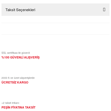
Taksit Seçenekleri
Bu ürüne ilk yorumu siz yapın!
Yorum Yaz
SSL sertifikası ile güvenli
%100 GÜVENLİ ALIŞVERİŞ
2000 ₺ ve üzeri alışverişlerde
ÜCRETSİZ KARGO
+2 taksit imkanı
PEŞİN FİYATINA TAKSİT