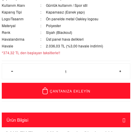
Kullanım Alanı
Günlük kullanım / Spor stil
Kapanış Tipi
Kapamasız (Esnek yapı)
Logo/Tasarım
Ön panelde metal Oakley logosu
Materyal
Polyester
Renk
Siyah (Blackout)
Havalandırma
Üst panel hava delikleri
Havale
2.036,03 TL (%3,00 havale indirimi)
*374,32 TL den başlayan taksitlerle!!
ÇANTANIZA EKLEYİN
Ürün Bilgisi