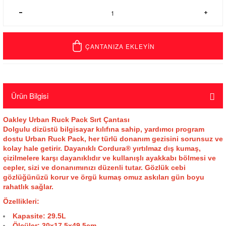
ÇANTANIZA EKLEYİN
Ürün Bilgisi
Oakley Urban Ruck Pack Sırt Çantası
Dolgulu dizüstü bilgisayar kılıfına sahip, yardımcı program
dostu Urban Ruck Pack, her türlü donanım gezisini sorunsuz ve
kolay hale getirir. Dayanıklı Cordura® yırtılmaz dış kumaş,
çizilmelere karşı dayanıklıdır ve kullanışlı ayakkabı bölmesi ve
cepler, sizi ve donanımınızı düzenli tutar. Gözlük cebi
gözlüğünüzü korur ve örgü kumaş omuz askıları gün boyu
rahatlık sağlar.
Özellikleri:
Kapasite:
29.5L
Ölçüler:
30x17.5x49.5cm