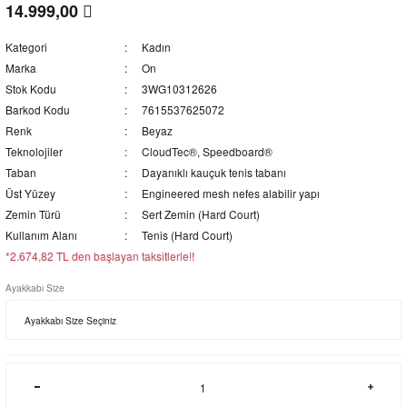
14.999,00
Kategori
Kadın
Marka
On
Stok Kodu
3WG10312626
Barkod Kodu
7615537625072
Renk
Beyaz
Teknolojiler
CloudTec®, Speedboard®
Taban
Dayanıklı kauçuk tenis tabanı
Üst Yüzey
Engineered mesh nefes alabilir yapı
Zemin Türü
Sert Zemin (Hard Court)
Kullanım Alanı
Tenis (Hard Court)
*2.674,82 TL den başlayan taksitlerle!!
Ayakkabı Size