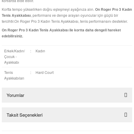
kortlarda elde edilir.
Kortta tempo yükselirken doğru eşleşmeyi ayağınıza alın.
On Roger Pro 3 Kadın
, performans ve denge arayan oyuncular için güçlü bir
Tenis Ayakkabısı
tercihtir.On Roger Pro 3 Kadın Tenis Ayakkabısı, tenis performansını destekler.
On Roger Pro 3 Kadın Tenis Ayakkabısı ile kortta daha dengeli hareket
edebilirsiniz.
Erkek/Kadın/
:
Kadın
Çocuk -
Ayakkabı
Tenis
:
Hard Court
Ayakkabıları
Yorumlar
Taksit Seçenekleri
Bu ürüne ilk yorumu siz yapın!