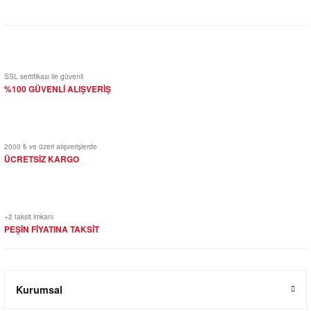
Yorum Yaz
SSL sertifikası ile güvenli
%100 GÜVENLİ ALIŞVERİŞ
2000 ₺ ve üzeri alışverişlerde
ÜCRETSİZ KARGO
+2 taksit imkanı
PEŞİN FİYATINA TAKSİT
Kurumsal