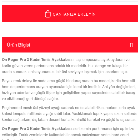
ÇANTANIZA EKLEYİN
Ürün Bilgisi
, maç temposuna ayak uyduran ve
On Roger Pro 3 Kadın Tenis Ayakkabısı
kortta güven veren performans odaklı bir modeldir. Hız, denge ve tutuşu bir
arada sunarak tenis oyununuzu bir üst seviyeye taşımak için tasarlanmıştır.
Beyaz renk detayı ile sade ama güçlü bir duruş sunan bu model, kortta hem stil
hem de performans arayan oyuncular için ideal bir tercihtir. Ani yön değişimleri,
hızlı yan adımlar ve güçlü itişler için geliştirilen yapısı sayesinde stabil bir basış
ve etkili enerji geri dönüşü sağlar.
Engineered mesh üst yüzeyi ayağı sararak nefes alabilirlik sunarken, orta ayak
kafesi tempolu rallilerde ayağı sabit tutar. Yastıklamalı topuk yapısı uzun setlerde
konfor sağlarken, dış taban deseni kortta kontrollü hareket ve güçlü tutuş sunar.
, sert zemin performansı için optimize
On Roger Pro 3 Kadın Tenis Ayakkabısı
edilmiştir. Farklı zeminlerde kullanılabilir ancak maksimum verim hard court