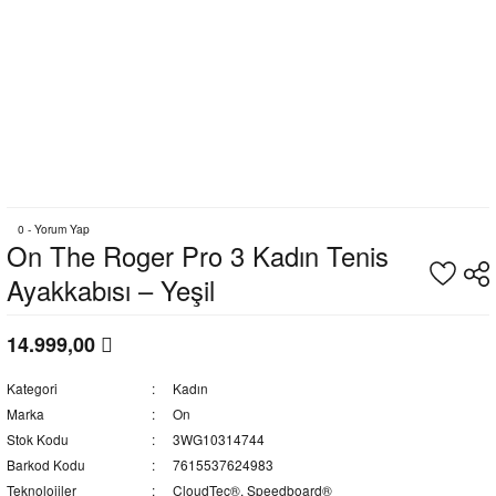
0 - Yorum Yap
On The Roger Pro 3 Kadın Tenis
Ayakkabısı – Yeşil
14.999,00
Kategori
Kadın
Marka
On
Stok Kodu
3WG10314744
Barkod Kodu
7615537624983
Teknolojiler
CloudTec®, Speedboard®