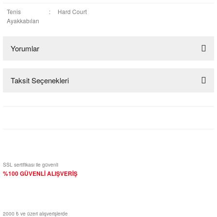
Tenis
:
Hard Court
Ayakkabıları
Yorumlar
Taksit Seçenekleri
Bu ürüne ilk yorumu siz yapın!
Yorum Yaz
SSL sertifikası ile güvenli
%100 GÜVENLİ ALIŞVERİŞ
2000 ₺ ve üzeri alışverişlerde