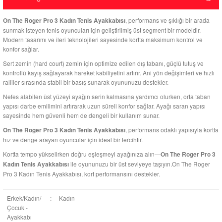
, performans ve şıklığı bir arada
On The Roger Pro 3 Kadın Tenis Ayakkabısı
sunmak isteyen tenis oyuncuları için geliştirilmiş üst segment bir modeldir.
Modern tasarımı ve ileri teknolojileri sayesinde kortta maksimum kontrol ve
konfor sağlar.
Sert zemin (hard court) zemin için optimize edilen dış tabanı, güçlü tutuş ve
kontrollü kayış sağlayarak hareket kabiliyetini artırır. Ani yön değişimleri ve hızlı
ralliler sırasında stabil bir basış sunarak oyununuzu destekler.
Nefes alabilen üst yüzeyi ayağın serin kalmasına yardımcı olurken, orta taban
yapısı darbe emilimini artırarak uzun süreli konfor sağlar. Ayağı saran yapısı
sayesinde hem güvenli hem de dengeli bir kullanım sunar.
, performans odaklı yapısıyla kortta
On The Roger Pro 3 Kadın Tenis Ayakkabısı
hız ve denge arayan oyuncular için ideal bir tercihtir.
Kortta tempo yükselirken doğru eşleşmeyi ayağınıza alın—
On The Roger Pro 3
ile oyununuzu bir üst seviyeye taşıyın.On The Roger
Kadın Tenis Ayakkabısı
Pro 3 Kadın Tenis Ayakkabısı, kort performansını destekler.
Erkek/Kadın/
:
Kadın
Çocuk -
Ayakkabı