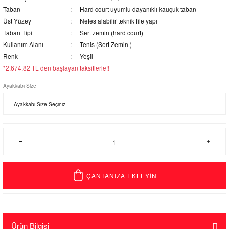
Taban
Hard court uyumlu dayanıklı kauçuk taban
Üst Yüzey
Nefes alabilir teknik file yapı
Taban Tipi
Sert zemin (hard court)
Kullanım Alanı
Tenis (Sert Zemin )
Renk
Yeşil
*2.674,82 TL den başlayan taksitlerle!!
Ayakkabı Size
ÇANTANIZA EKLEYİN
Ürün Bilgisi