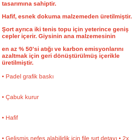
tasarımına sahiptir.
Hafif, esnek dokuma malzemeden üretilmiştir.
Şort ayrıca iki tenis topu için yeterince geniş
cepler içerir.
Giysinin ana malzemesinin
en az %
50'si atığı ve karbon emisyonlarını
azaltmak için geri dönüştürülmüş içerikle
üretilmiştir.
• Padel grafik baskı
• Çabuk kurur
• Hafif
• Gelişmiş nefes alabilirlik için file sırt detayı • 2x