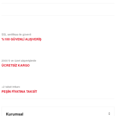
Yorum Yaz
SSL sertifikası ile güvenli
%100 GÜVENLİ ALIŞVERİŞ
2000 ₺ ve üzeri alışverişlerde
ÜCRETSİZ KARGO
+2 taksit imkanı
PEŞİN FİYATINA TAKSİT
Kurumsal