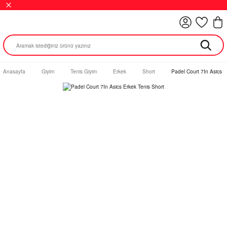
Anasayfa
Giyim
Tenis Giyim
Erkek
Short
Padel Court 7In Asics E