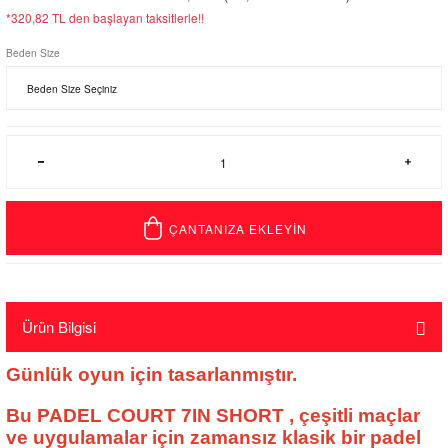
*320,82 TL den başlayan taksitlerle!!
Beden Size
ÇANTANIZA EKLEYİN
Ürün Bilgisi
Günlük oyun için tasarlanmıştır.
Bu
PADEL
COURT
7IN
SHORT
, çeşitli maçlar
ve uygulamalar için zamansız klasik bir padel