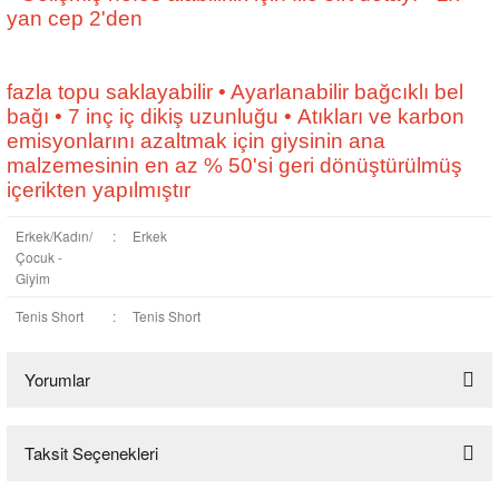
yan cep
2'den
fazla
topu saklayabilir
• Ayarlanabilir bağcıklı bel
bağı
• 7 inç iç dikiş uzunluğu
•
Atıkları ve karbon
emisyonlarını azaltmak için giysinin ana
malzemesinin en az %
50'si geri dönüştürülmüş
içerikten yapılmıştır
Erkek/Kadın/
:
Erkek
Çocuk -
Giyim
Tenis Short
:
Tenis Short
Yorumlar
Taksit Seçenekleri
Bu ürüne ilk yorumu siz yapın!