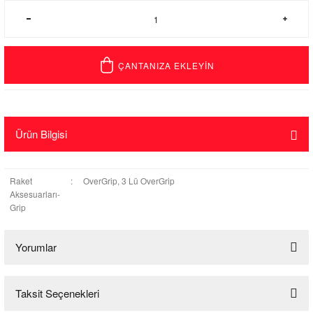
ÇANTANIZA EKLEYİN
Ürün Bilgisi
Raket
:
OverGrip, 3 Lü OverGrip
Aksesuarları-
Grip
Yorumlar
Taksit Seçenekleri
Bu ürüne ilk yorumu siz yapın!