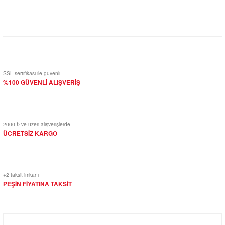
Yorum Yaz
SSL sertifikası ile güvenli
%100 GÜVENLİ ALIŞVERİŞ
2000 ₺ ve üzeri alışverişlerde
ÜCRETSİZ KARGO
+2 taksit imkanı
PEŞİN FİYATINA TAKSİT