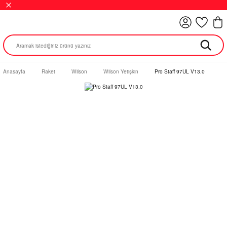
Anasayfa
Raket
Wilson
Wilson Yetişkin
Pro Staff 97UL V13.0