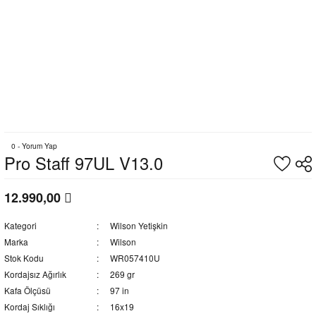
0 - Yorum Yap
Pro Staff 97UL V13.0
12.990,00
Kategori
Wilson Yetişkin
Marka
Wilson
Stok Kodu
WR057410U
Kordajsız Ağırlık
269 gr
Kafa Ölçüsü
97 in
Kordaj Sıklığı
16x19