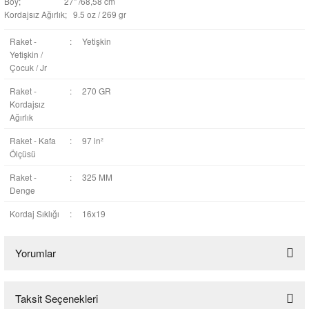
Boy; 27" /68,58 cm
Kordajsız Ağırlık; 9.5 oz / 269 gr
Raket -
:
Yetişkin
Yetişkin /
Çocuk / Jr
Raket -
:
270 GR
Kordajsız
Ağırlık
Raket - Kafa
:
97 in²
Ölçüsü
Raket -
:
325 MM
Denge
Kordaj Sıklığı
:
16x19
Yorumlar
Taksit Seçenekleri
Bu ürüne ilk yorumu siz yapın!