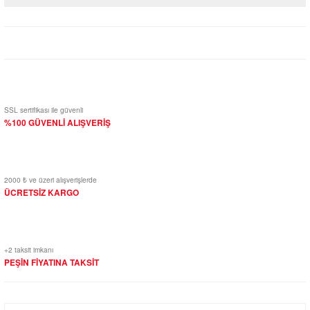
Yorum Yaz
SSL sertifikası ile güvenli
%100 GÜVENLİ ALIŞVERİŞ
2000 ₺ ve üzeri alışverişlerde
ÜCRETSİZ KARGO
+2 taksit imkanı
PEŞİN FİYATINA TAKSİT