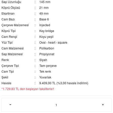
Sap Uzunluğu
145 mm
Köprü Ölçüsü
21 mm
Ekartman
49 mm
Cam Bazı
Base 6
Çerçeve Malzemesi
Injected
Köprü Tipi
Key bridge
Cam Rengi
Koyu yeşil
Yüz Tipi
Oval - heart - square
Cam Malzemesi
Polikarbon
Sap Malzemesi
Propiyonat
Renk
Siyah
Çerçeve Tipi
Tam çerçeve
Cam Tipi
Tek renk
Şekil
Yuvarlak
Havale
9.409,00 TL (%3,00 havale indirimi)
*1.729,83 TL den başlayan taksitlerle!!