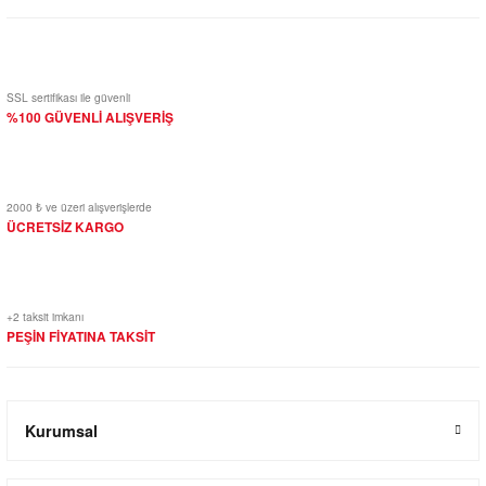
SSL sertifikası ile güvenli
%100 GÜVENLİ ALIŞVERİŞ
2000 ₺ ve üzeri alışverişlerde
ÜCRETSİZ KARGO
+2 taksit imkanı
PEŞİN FİYATINA TAKSİT
Kurumsal