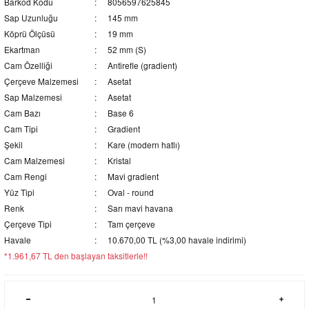
Barkod Kodu
8056597625845
Sap Uzunluğu
145 mm
Köprü Ölçüsü
19 mm
Ekartman
52 mm (S)
Cam Özelliği
Antirefle (gradient)
Çerçeve Malzemesi
Asetat
Sap Malzemesi
Asetat
Cam Bazı
Base 6
Cam Tipi
Gradient
Şekil
Kare (modern hatlı)
Cam Malzemesi
Kristal
Cam Rengi
Mavi gradient
Yüz Tipi
Oval - round
Renk
Sarı mavi havana
Çerçeve Tipi
Tam çerçeve
Havale
10.670,00 TL (%3,00 havale indirimi)
*1.961,67 TL den başlayan taksitlerle!!