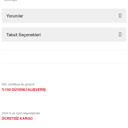
Yorumlar
Taksit Seçenekleri
Bu ürüne ilk yorumu siz yapın!
Yorum Yaz
SSL sertifikası ile güvenli
%100 GÜVENLİ ALIŞVERİŞ
2000 ₺ ve üzeri alışverişlerde
ÜCRETSİZ KARGO