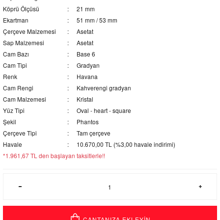
Köprü Ölçüsü
21 mm
Ekartman
51 mm / 53 mm
Çerçeve Malzemesi
Asetat
Sap Malzemesi
Asetat
Cam Bazı
Base 6
Cam Tipi
Gradyan
Renk
Havana
Cam Rengi
Kahverengi gradyan
Cam Malzemesi
Kristal
Yüz Tipi
Oval - heart - square
Şekil
Phantos
Çerçeve Tipi
Tam çerçeve
Havale
10.670,00 TL (%3,00 havale indirimi)
*1.961,67 TL den başlayan taksitlerle!!
ÇANTANIZA EKLEYİN