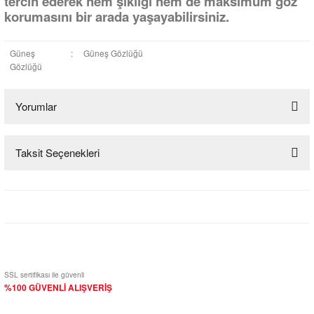
tercih ederek hem şıklığı hem de maksimum göz
korumasını bir arada yaşayabilirsiniz.
Güneş
:
Güneş Gözlüğü
Gözlüğü
Yorumlar
Taksit Seçenekleri
Bu ürüne ilk yorumu siz yapın!
Yorum Yaz
SSL sertifikası ile güvenli
%100 GÜVENLİ ALIŞVERİŞ