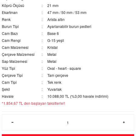
Köprü Ölçüsü
21 mm
Ekartman
47 mm / 50 mm / 53 mm
Renk
Arista altın
Burun Tipi
Ayarlanabilir burun pedleri
Cam Bazı
Base 6
Cam Rengi
G-15 yeşil
Cam Malzemesi
Kristal
Çerçeve Malzemesi
Metal
Sap Malzemesi
Metal
Yüz Tipi
Oval - heart - square
Çerçeve Tipi
Tam çerçeve
Cam Tipi
Tek renk
Şekil
Yuvarlak
Havale
10.088,00 TL (%3,00 havale indirimi)
*1.854,67 TL den başlayan taksitlerle!!