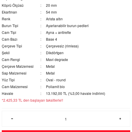
Köprü Ölçüsü
20 mm
Ekartman
54 mm
Renk
Arista altın
Burun Tipi
Ayarlanabilir burun pedleri
Cam Tipi
Ayna + antirefle
Cam Bazı
Base 4
Çerçeve Tipi
Çerçevesiz (rimless)
Şekil
Dikdörtgen
Cam Rengi
Mavi degrade
Çerçeve Malzemesi
Metal
Sap Malzemesi
Metal
Yüz Tipi
Oval - round
Cam Malzemesi
Poliamit bio
Havale
13.192,00 TL (%3,00 havale indirimi)
*2.425,33 TL den başlayan taksitlerle!!