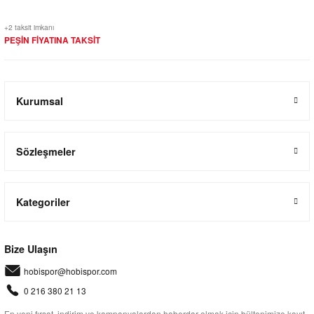
+2 taksit imkanı
PEŞİN FİYATINA TAKSİT
Kurumsal
Sözleşmeler
Kategoriler
Bize Ulaşın
hobispor@hobispor.com
0 216 380 21 13
En yeni fırsat, indirim ve kampanyalardan haberdar olmak için bültenimize kayıt