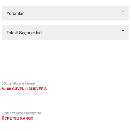
Yorumlar
Taksit Seçenekleri
Bu ürüne ilk yorumu siz yapın!
Yorum Yaz
SSL sertifikası ile güvenli
%100 GÜVENLİ ALIŞVERİŞ
2000 ₺ ve üzeri alışverişlerde
ÜCRETSİZ KARGO