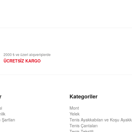
2000 ₺ ve üzeri alışverişlerde
ÜCRETSİZ KARGO
r
Kategoriler
si
Mont
nlik
Yelek
 Şartları
Tenis Ayakkabıları ve Koşu Ayakka
Tenis Çantaları
Tenis Tekstili