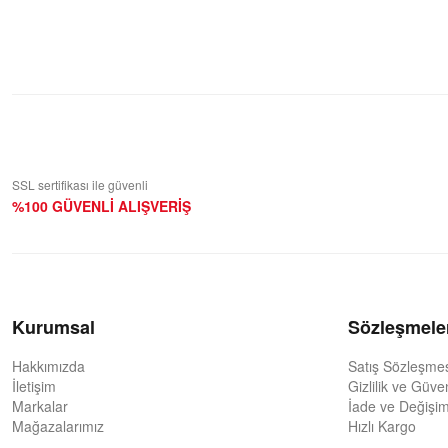
Yorum Yaz
SSL sertifikası ile güvenli
%100 GÜVENLİ ALIŞVERİŞ
Kurumsal
Sözleşmele
Hakkımızda
Satış Sözleşme
İletişim
Gizlilik ve Güve
Markalar
İade ve Değişim
Mağazalarımız
Hızlı Kargo