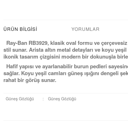
ÜRÜN BILGISI
YORUMLAR
Ray-Ban RB3929, klasik oval formu ve çerçevesiz 
stil sunar. Arista altın metal detayları ve koyu yeşi
ikonik tasarım çizgisini modern bir dokunuşla birleş
Hafif yapısı ve ayarlanabilir burun pedleri sayesi
sağlar. Koyu yeşil camları güneş ışığını dengeli şeki
rahat bir görüş sunar.
Güneş Gözlüğü
:
Güneş Gözlüğü
Bu ürüne ilk yorumu siz yapın!