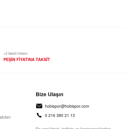
+2 taksit imkanı
PEŞİN FİYATINA TAKSİT
Bize Ulaşın
hobispor@hobispor.com
0 216 380 21 13
bıları
En yeni fırsat, indirim ve kampanyalardan