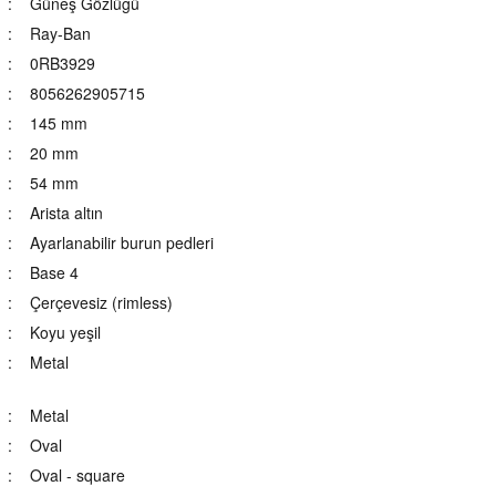
Güneş Gözlüğü
Ray-Ban
0RB3929
8056262905715
145 mm
20 mm
54 mm
Arista altın
Ayarlanabilir burun pedleri
Base 4
Çerçevesiz (rimless)
Koyu yeşil
Metal
Metal
Oval
Oval - square