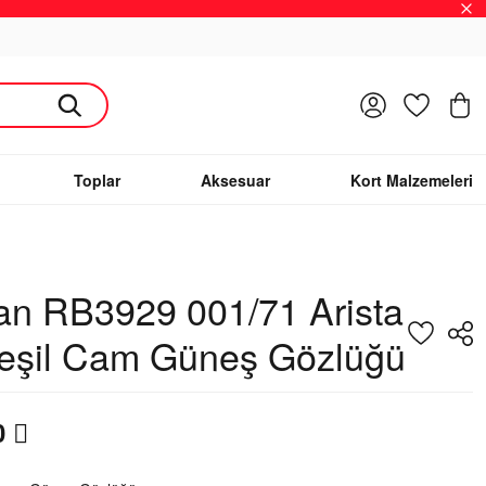
Giriş Yap
Favoriler
S
Toplar
Aksesuar
Kort Malzemeleri
an RB3929 001/71 Arista
Yeşil Cam Güneş Gözlüğü
0