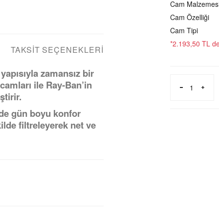
Cam Malzemes
Cam Özelliği
Cam Tipi
*2.193,50 TL den
TAKSIT SEÇENEKLERI
yapısıyla zamansız bir
l camları ile Ray-Ban’in
tirir.
nde gün boyu konfor
lde filtreleyerek net ve