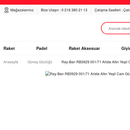
Mağazalarımız
Bize Ulaşın : 0 216 380 21 13
Çalışma Saatleri : Çal
Raket
Padel
Raket Aksesuar
Giy
Anasayfa
Güneş Gözlüğü
Ray-Ban RB3929 001/71 Arista Altın Yeşi