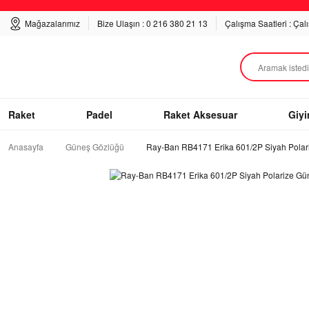
Mağazalarımız
Bize Ulaşın : 0 216 380 21 13
Çalışma Saatleri : Çal
Raket
Padel
Raket Aksesuar
Giy
Anasayfa
Güneş Gözlüğü
Ray-Ban RB4171 Erika 601/2P Siyah Pola