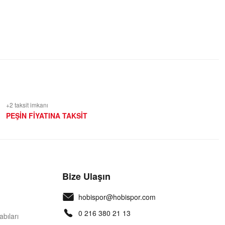
+2 taksit imkanı
PEŞİN FİYATINA TAKSİT
Bize Ulaşın
hobispor@hobispor.com
0 216 380 21 13
bıları