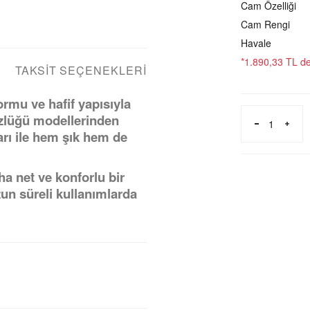
Cam Özelliği
Cam Rengi
Havale
*1.890,33 TL den
TAKSIT SEÇENEKLERI
mu ve hafif yapısıyla
özlüğü modellerinden
arı ile hem şık hem de
ha net ve konforlu bir
zun süreli kullanımlarda