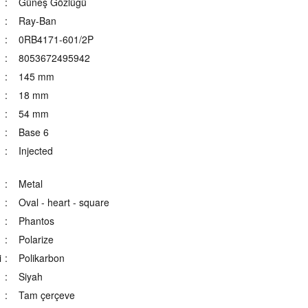
Güneş Gözlüğü
Ray-Ban
0RB4171-601/2P
8053672495942
145 mm
18 mm
54 mm
Base 6
Injected
Metal
Oval - heart - square
Phantos
Polarize
i
Polikarbon
Siyah
Tam çerçeve