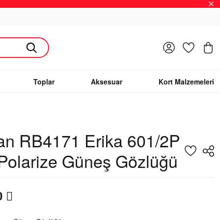
Giriş Yap
Favoriler
S
Toplar
Aksesuar
Kort Malzemeleri
an RB4171 Erika 601/2P
Polarize Güneş Gözlüğü
0