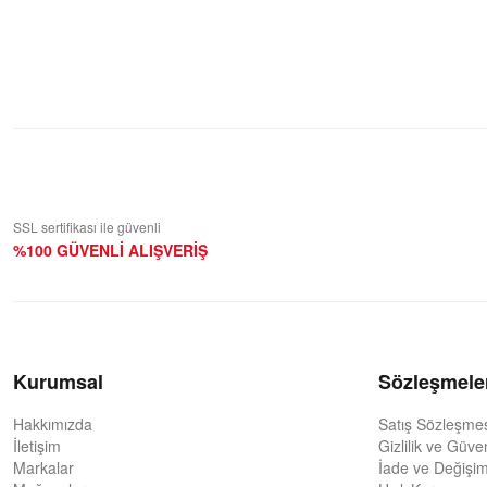
Bu ürüne ilk yorumu siz yapın!
Yorum Yaz
SSL sertifikası ile güvenli
%100 GÜVENLİ ALIŞVERİŞ
Kurumsal
Sözleşmele
Hakkımızda
Satış Sözleşme
İletişim
Gizlilik ve Güve
Markalar
İade ve Değişim