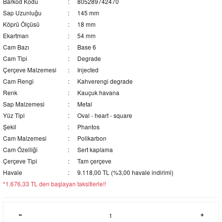
Barkod Kodu
805289742470
Sap Uzunluğu
145 mm
Köprü Ölçüsü
18 mm
Ekartman
54 mm
Cam Bazı
Base 6
Cam Tipi
Degrade
Çerçeve Malzemesi
Injected
Cam Rengi
Kahverengi degrade
Renk
Kauçuk havana
Sap Malzemesi
Metal
Yüz Tipi
Oval - heart - square
Şekil
Phantos
Cam Malzemesi
Polikarbon
Cam Özelliği
Sert kaplama
Çerçeve Tipi
Tam çerçeve
Havale
9.118,00 TL (%3,00 havale indirimi)
*1.676,33 TL den başlayan taksitlerle!!