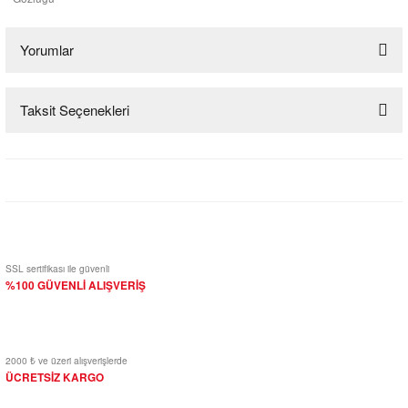
Yorumlar
Taksit Seçenekleri
Bu ürüne ilk yorumu siz yapın!
Yorum Yaz
SSL sertifikası ile güvenli
%100 GÜVENLİ ALIŞVERİŞ
2000 ₺ ve üzeri alışverişlerde
ÜCRETSİZ KARGO