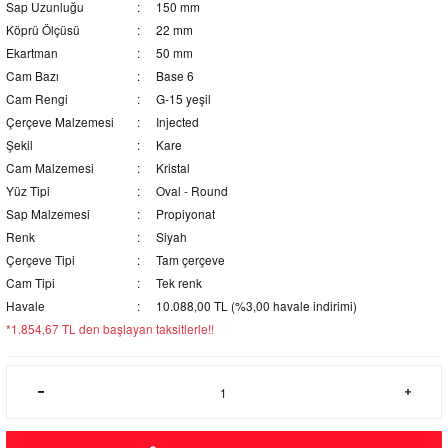
Sap Uzunluğu
150 mm
Köprü Ölçüsü
22 mm
Ekartman
50 mm
Cam Bazı
Base 6
Cam Rengi
G-15 yeşil
Çerçeve Malzemesi
Injected
Şekil
Kare
Cam Malzemesi
Kristal
Yüz Tipi
Oval - Round
Sap Malzemesi
Propiyonat
Renk
Siyah
Çerçeve Tipi
Tam çerçeve
Cam Tipi
Tek renk
Havale
10.088,00 TL (%3,00 havale indirimi)
*1.854,67 TL den başlayan taksitlerle!!