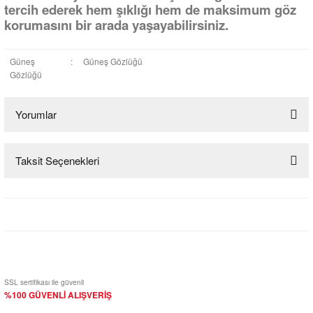
tercih ederek hem şıklığı hem de maksimum göz
korumasını bir arada yaşayabilirsiniz.
Güneş
:
Güneş Gözlüğü
Gözlüğü
Yorumlar
Taksit Seçenekleri
Bu ürüne ilk yorumu siz yapın!
Yorum Yaz
SSL sertifikası ile güvenli
%100 GÜVENLİ ALIŞVERİŞ