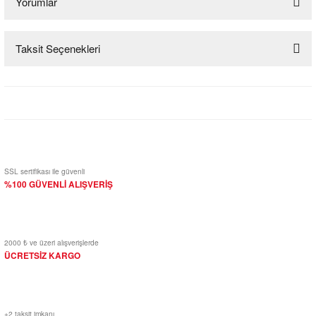
Yorumlar
Taksit Seçenekleri
Bu ürüne ilk yorumu siz yapın!
Yorum Yaz
SSL sertifikası ile güvenli
%100 GÜVENLİ ALIŞVERİŞ
2000 ₺ ve üzeri alışverişlerde
ÜCRETSİZ KARGO
+2 taksit imkanı