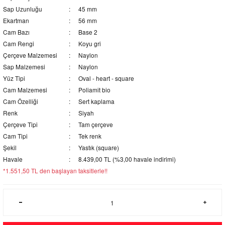
Sap Uzunluğu
45 mm
Ekartman
56 mm
Cam Bazı
Base 2
Cam Rengi
Koyu gri
Çerçeve Malzemesi
Naylon
Sap Malzemesi
Naylon
Yüz Tipi
Oval - heart - square
Cam Malzemesi
Poliamit bio
Cam Özelliği
Sert kaplama
Renk
Siyah
Çerçeve Tipi
Tam çerçeve
Cam Tipi
Tek renk
Şekil
Yastık (square)
Havale
8.439,00 TL (%3,00 havale indirimi)
*1.551,50 TL den başlayan taksitlerle!!