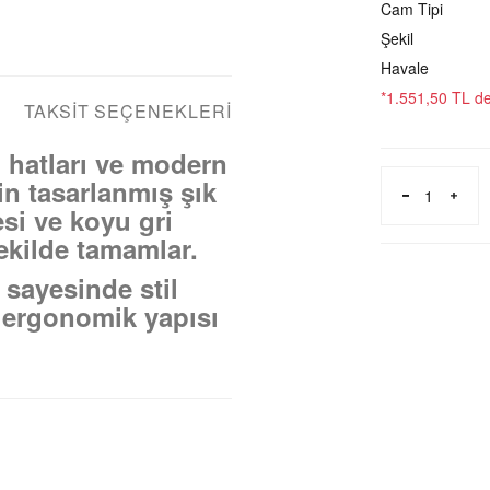
Cam Tipi
Şekil
Havale
*1.551,50 TL den
TAKSIT SEÇENEKLERI
hatları ve modern
çin tasarlanmış şık
si ve koyu gri
şekilde tamamlar.
 sayesinde stil
 ergonomik yapısı