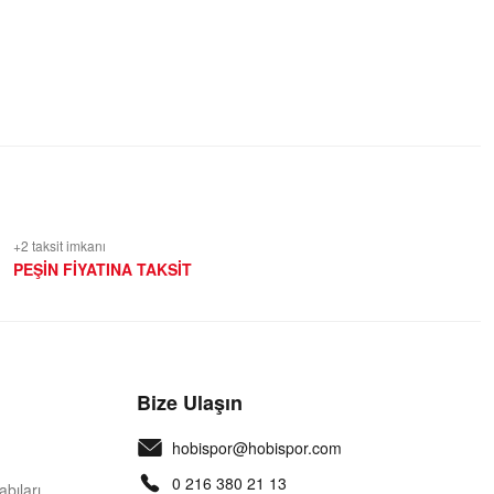
+2 taksit imkanı
PEŞİN FİYATINA TAKSİT
Bize Ulaşın
hobispor@hobispor.com
0 216 380 21 13
bıları