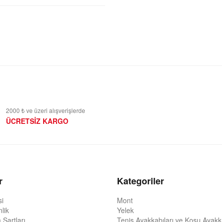
2000 ₺ ve üzeri alışverişlerde
ÜCRETSİZ KARGO
r
Kategoriler
si
Mont
nlik
Yelek
 Şartları
Tenis Ayakkabıları ve Koşu Ayakka