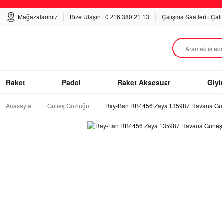
Mağazalarımız
Bize Ulaşın : 0 216 380 21 13
Çalışma Saatleri : Çal
Raket
Padel
Raket Aksesuar
Giy
Anasayfa
Güneş Gözlüğü
Ray-Ban RB4456 Zaya 135987 Havana Gü