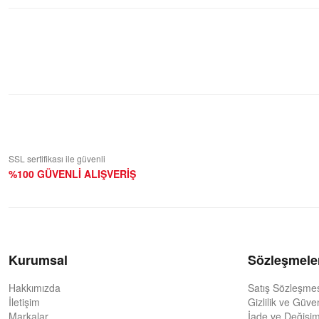
Bu ürüne ilk yorumu siz yapın!
Yorum Yaz
SSL sertifikası ile güvenli
%100 GÜVENLİ ALIŞVERİŞ
Kurumsal
Sözleşmele
Hakkımızda
Satış Sözleşme
İletişim
Gizlilik ve Güve
Markalar
İade ve Değişim