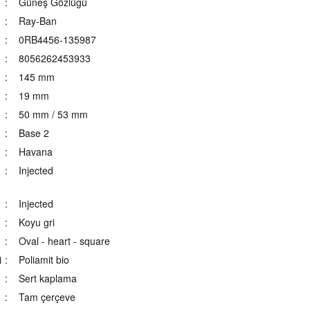
Güneş Gözlüğü
Ray-Ban
0RB4456-135987
8056262453933
145 mm
19 mm
50 mm / 53 mm
Base 2
Havana
Injected
Injected
Koyu gri
Oval - heart - square
i
Poliamit bio
Sert kaplama
Tam çerçeve