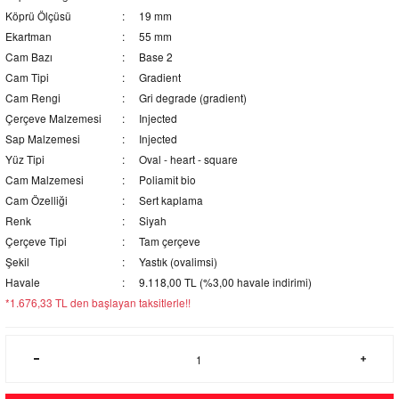
Köprü Ölçüsü
19 mm
Ekartman
55 mm
Cam Bazı
Base 2
Cam Tipi
Gradient
Cam Rengi
Gri degrade (gradient)
Çerçeve Malzemesi
Injected
Sap Malzemesi
Injected
Yüz Tipi
Oval - heart - square
Cam Malzemesi
Poliamit bio
Cam Özelliği
Sert kaplama
Renk
Siyah
Çerçeve Tipi
Tam çerçeve
Şekil
Yastık (ovalimsi)
Havale
9.118,00 TL (%3,00 havale indirimi)
*1.676,33 TL den başlayan taksitlerle!!