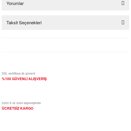
Yorumlar
Taksit Seçenekleri
Bu ürüne ilk yorumu siz yapın!
Yorum Yaz
SSL sertifikası ile güvenli
%100 GÜVENLİ ALIŞVERİŞ
2000 ₺ ve üzeri alışverişlerde
ÜCRETSİZ KARGO