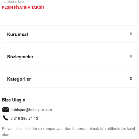
+2 taksit imkanı
PEŞİN FİYATINA TAKSİT
Kurumsal
Sözleşmeler
Kategoriler
Bize Ulaşın
hobispor@hobispor.com
0 216 380 21 13
En yeni fırsat, indirim ve kampanyalardan haberdar olmak için bültenimize kayıt
olun.