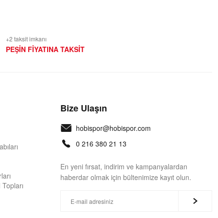
+2 taksit imkanı
PEŞİN FİYATINA TAKSİT
Bize Ulaşın
hobispor@hobispor.com
0 216 380 21 13
bıları
En yeni fırsat, indirim ve kampanyalardan
ları
haberdar olmak için bültenimize kayıt olun.
 Topları