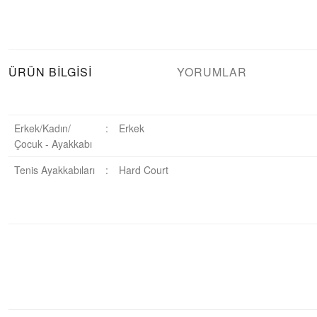
ÜRÜN BILGISI
YORUMLAR
Erkek/Kadın/
:
Erkek
Çocuk - Ayakkabı
Tenis Ayakkabıları
:
Hard Court
Bu ürüne ilk yorumu siz yapın!
Yorum Yaz