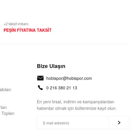
+2 taksit imkanı
PEŞİN FİYATINA TAKSİT
Bize Ulaşın
hobispor@hobispor.com
0 216 380 21 13
bıları
En yeni fırsat, indirim ve kampanyalardan
ları
haberdar olmak için bültenimize kayıt olun.
 Topları