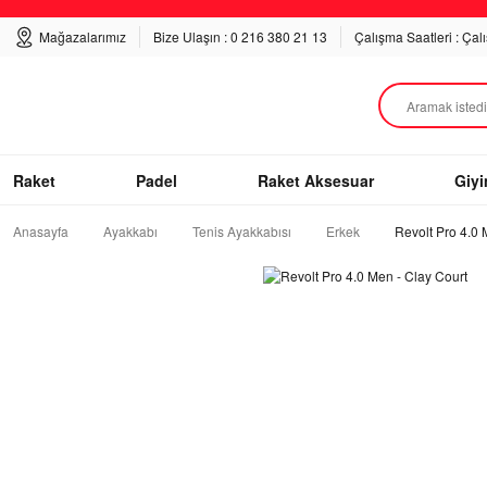
Mağazalarımız
Bize Ulaşın : 0 216 380 21 13
Çalışma Saatleri : Çal
Raket
Padel
Raket Aksesuar
Giy
Anasayfa
Ayakkabı
Tenis Ayakkabısı
Erkek
Revolt Pro 4.0 