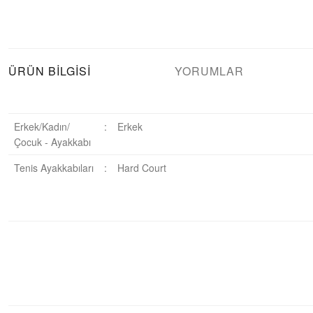
ÜRÜN BILGISI
YORUMLAR
Erkek/Kadın/
:
Erkek
Çocuk - Ayakkabı
Tenis Ayakkabıları
:
Hard Court
Bu ürüne ilk yorumu siz yapın!
Yorum Yaz