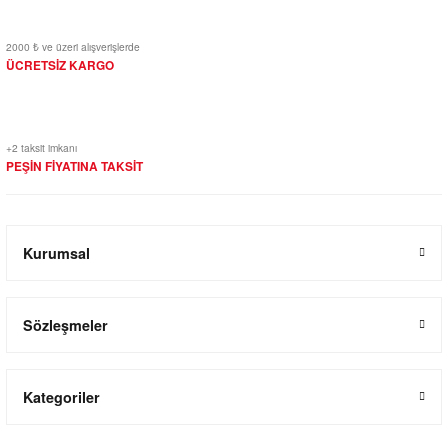
2000 ₺ ve üzeri alışverişlerde
ÜCRETSİZ KARGO
+2 taksit imkanı
PEŞİN FİYATINA TAKSİT
Kurumsal
Sözleşmeler
Kategoriler