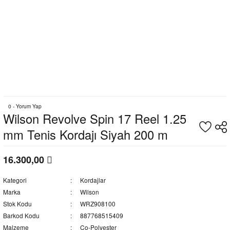
0 - Yorum Yap
Wilson Revolve Spin 17 Reel 1.25
mm Tenis Kordajı Siyah 200 m
16.300,00
Kategori
Kordajlar
Marka
Wilson
Stok Kodu
WRZ908100
Barkod Kodu
887768515409
Malzeme
Co-Polyester