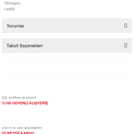
Vibrasyon
Lastiği
Yorumlar
Taksit Seçenekleri
Bu ürüne ilk yorumu siz yapın!
Yorum Yaz
SSL sertifikası ile güvenli
%100 GÜVENLİ ALIŞVERİŞ
2000 ₺ ve üzeri alışverişlerde
ÜCRETSİZ KARGO