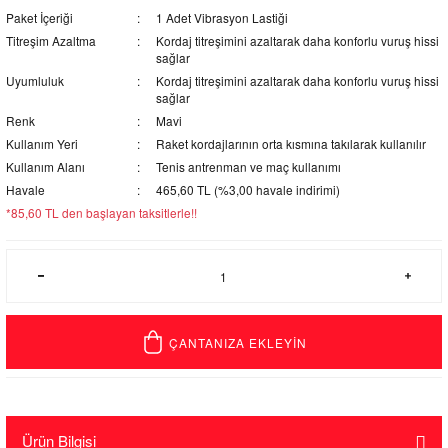
Paket İçeriği
1 Adet Vibrasyon Lastiği
Titreşim Azaltma
Kordaj titreşimini azaltarak daha konforlu vuruş hissi
sağlar
Uyumluluk
Kordaj titreşimini azaltarak daha konforlu vuruş hissi
sağlar
Renk
Mavi
Kullanım Yeri
Raket kordajlarının orta kısmına takılarak kullanılır
Kullanım Alanı
Tenis antrenman ve maç kullanımı
Havale
465,60 TL (%3,00 havale indirimi)
*85,60 TL den başlayan taksitlerle!!
ÇANTANIZA EKLEYİN
Ürün Bilgisi