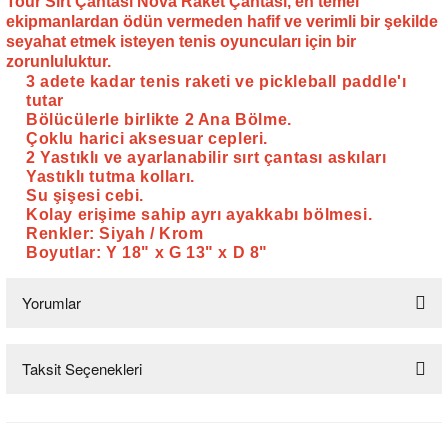
Tour Sırt Çantası Nova Raket Çantası, en temel
ekipmanlardan ödün vermeden hafif ve verimli bir şekilde
seyahat etmek isteyen tenis oyuncuları için bir
zorunluluktur.
3 adete kadar tenis raketi ve pickleball paddle'ı
tutar
Bölücülerle birlikte 2 Ana Bölme.
Çoklu harici aksesuar cepleri.
2 Yastıklı ve ayarlanabilir sırt çantası askıları
Yastıklı tutma kolları.
Su şişesi cebi.
Kolay erişime sahip ayrı ayakkabı bölmesi.
Renkler: Siyah / Krom
Boyutlar: Y 18" x G 13" x D 8"
Yorumlar
Taksit Seçenekleri
Bu ürüne ilk yorumu siz yapın!
Yorum Yaz