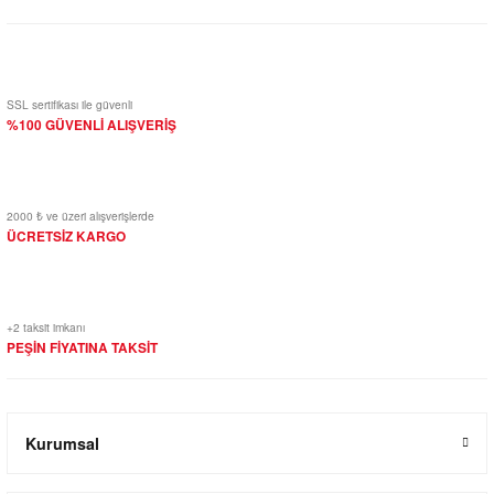
SSL sertifikası ile güvenli
%100 GÜVENLİ ALIŞVERİŞ
2000 ₺ ve üzeri alışverişlerde
ÜCRETSİZ KARGO
+2 taksit imkanı
PEŞİN FİYATINA TAKSİT
Kurumsal