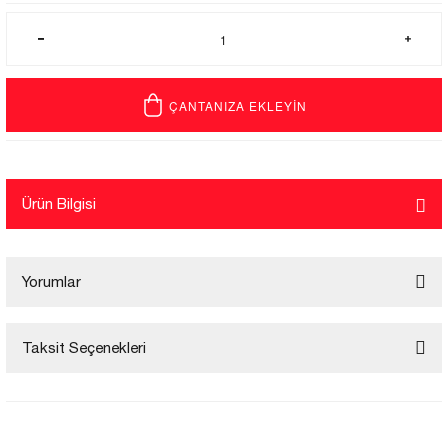
ÇANTANIZA EKLEYİN
Ürün Bilgisi
Yorumlar
Taksit Seçenekleri
Bu ürüne ilk yorumu siz yapın!
Yorum Yaz