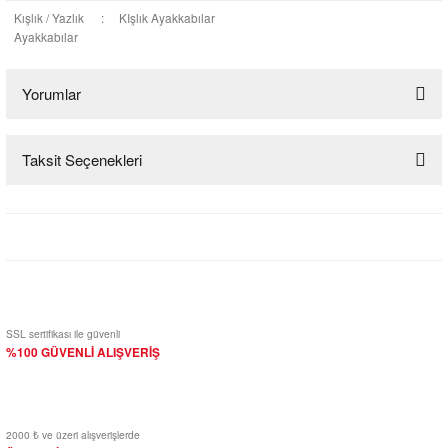
Kışlık / Yazlık
:
KIşlık Ayakkabılar
Ayakkabılar
Yorumlar
Taksit Seçenekleri
Bu ürüne ilk yorumu siz yapın!
Yorum Yaz
SSL sertifikası ile güvenli
%100 GÜVENLİ ALIŞVERİŞ
2000 ₺ ve üzeri alışverişlerde