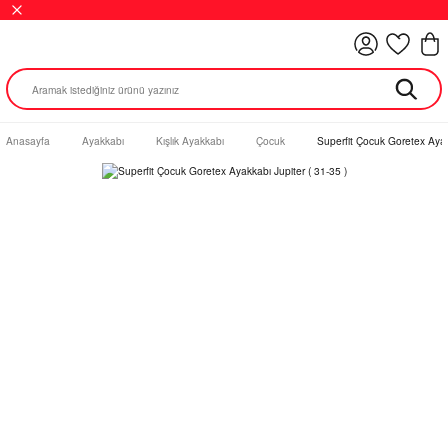
Anasayfa
Ayakkabı
Kışlık Ayakkabı
Çocuk
Superfit Çocuk Goretex Ayakk