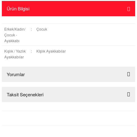
Ürün Bilgisi
Erkek/Kadın/
:
Çocuk
Çocuk -
Ayakkabı
Kışlık / Yazlık
:
KIşlık Ayakkabılar
Ayakkabılar
Yorumlar
Taksit Seçenekleri
Bu ürüne ilk yorumu siz yapın!
Yorum Yaz