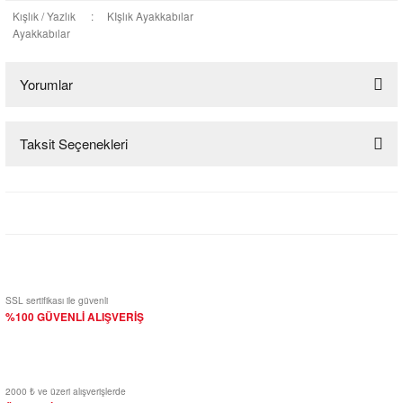
Kışlık / Yazlık
:
KIşlık Ayakkabılar
Ayakkabılar
Yorumlar
Taksit Seçenekleri
Bu ürüne ilk yorumu siz yapın!
Yorum Yaz
SSL sertifikası ile güvenli
%100 GÜVENLİ ALIŞVERİŞ
2000 ₺ ve üzeri alışverişlerde