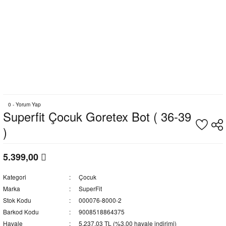
0 - Yorum Yap
Superfit Çocuk Goretex Bot ( 36-39
)
5.399,00
Kategori
Çocuk
Marka
SuperFit
Stok Kodu
000076-8000-2
Barkod Kodu
9008518864375
Havale
5.237,03 TL (%3,00 havale indirimi)