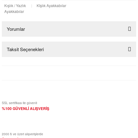
Kışlık / Yazlık
:
KIşlık Ayakkabılar
Ayakkabılar
Yorumlar
Taksit Seçenekleri
Bu ürüne ilk yorumu siz yapın!
Yorum Yaz
SSL sertifikası ile güvenli
%100 GÜVENLİ ALIŞVERİŞ
2000 ₺ ve üzeri alışverişlerde