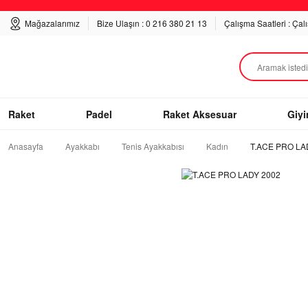
Mağazalarımız
Bize Ulaşın : 0 216 380 21 13
Çalışma Saatleri : Çal
Raket
Padel
Raket Aksesuar
Giy
Anasayfa
Ayakkabı
Tenis Ayakkabısı
Kadın
T.ACE PRO LA