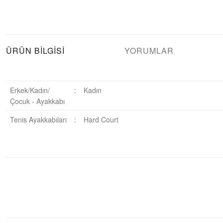
ÜRÜN BILGISI
YORUMLAR
Erkek/Kadın/
:
Kadın
Çocuk - Ayakkabı
Tenis Ayakkabıları
:
Hard Court
Bu ürüne ilk yorumu siz yapın!
Yorum Yaz