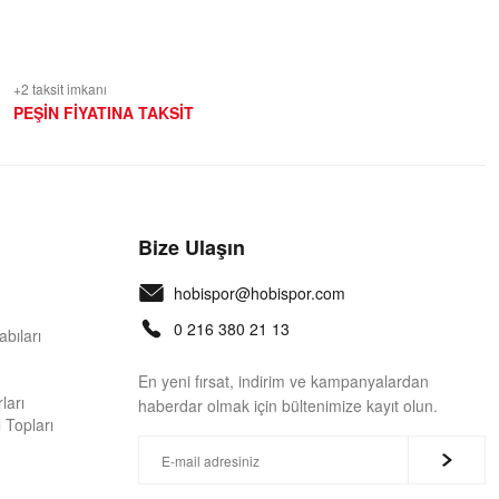
+2 taksit imkanı
PEŞİN FİYATINA TAKSİT
Bize Ulaşın
hobispor@hobispor.com
0 216 380 21 13
bıları
En yeni fırsat, indirim ve kampanyalardan
ları
haberdar olmak için bültenimize kayıt olun.
 Topları