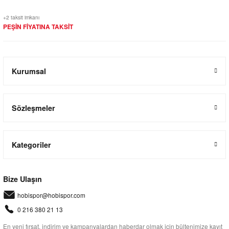
+2 taksit imkanı
PEŞİN FİYATINA TAKSİT
Kurumsal
Sözleşmeler
Kategoriler
Bize Ulaşın
hobispor@hobispor.com
0 216 380 21 13
En yeni fırsat, indirim ve kampanyalardan haberdar olmak için bültenimize kayıt