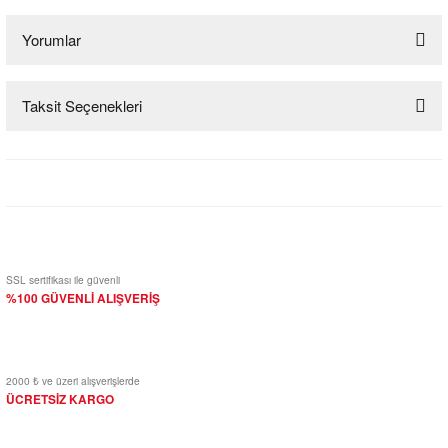
Yorumlar
Taksit Seçenekleri
Bu ürüne ilk yorumu siz yapın!
Yorum Yaz
SSL sertifikası ile güvenli
%100 GÜVENLİ ALIŞVERİŞ
2000 ₺ ve üzeri alışverişlerde
ÜCRETSİZ KARGO