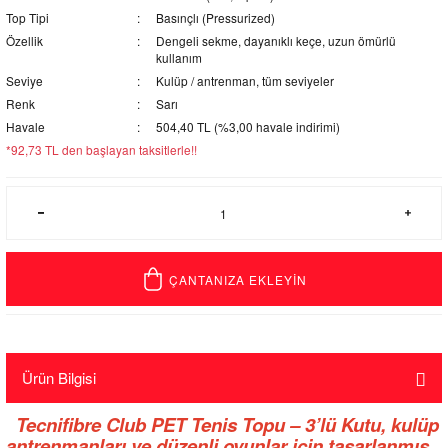
Top Tipi
Basınçlı (Pressurized)
Özellik
Dengeli sekme, dayanıklı keçe, uzun ömürlü
kullanım
Seviye
Kulüp / antrenman, tüm seviyeler
Renk
Sarı
Havale
504,40 TL (%3,00 havale indirimi)
*92,73 TL den başlayan taksitlerle!!
ÇANTANIZA EKLEYİN
Ürün Bilgisi
Tecnifibre Club PET Tenis Topu – 3’lü Kutu, kulüp
antrenmanları ve düzenli oyunlar için tasarlanmış,