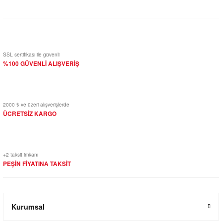
Yorum Yaz
SSL sertifikası ile güvenli
%100 GÜVENLİ ALIŞVERİŞ
2000 ₺ ve üzeri alışverişlerde
ÜCRETSİZ KARGO
+2 taksit imkanı
PEŞİN FİYATINA TAKSİT
Kurumsal