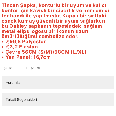
Tincan Şapka, konturlu bir uyum ve kalıcı
konfor için kavisli bir siperlik ve nem emici
ter bandı ile yapılmıştır. Kapalı bir sırttaki
esnek kumaş güvenli bir uyum sağlarken,
bu Oakley şapkanın tepesindeki sağlam
metal elips logosu bir ikonun uzun
ömürlülüğünü sembolize eder.
• %96,8 Polyester
• %3,2 Elastan
• Çevre 56CM (S/M)/58CM (L/XL)
• Yan Panel: 16,7cm
Şapka
:
Şapka
Yorumlar
Taksit Seçenekleri
Bu ürüne ilk yorumu siz yapın!