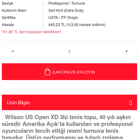
Seviye
Profesyonel / Turnuva
Kullanım Alanı
Sert Kort (Extra Duty)
Sertifika
USTA / ITF Onaylı
Havale
445,23 TL (%3,00 havale indirimi)
*81,86 TL den başlayan taksitlerle!!
ÇANTANIZA EKLEYİN
Ürün Bilgisi
Wilson US Open XD 3lü tenis topu, 40 yılı aşkın
süredir Amerika Açık’ta kullanılan ve profesyonel
oyuncuların tercih ettiği resmi turnuva tenis
topudur. Üstün performansı ve tutarlı zıplama