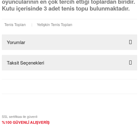
oyuncularının en çok tercih ettiği toplardan biridir.
Kutu içerisinde 3 adet tenis topu bulunmaktadır.
Tenis Topları
:
Yetişkin Tenis Topları
Yorumlar
Taksit Seçenekleri
Bu ürüne ilk yorumu siz yapın!
Yorum Yaz
SSL sertifikası ile güvenli
%100 GÜVENLİ ALIŞVERİŞ