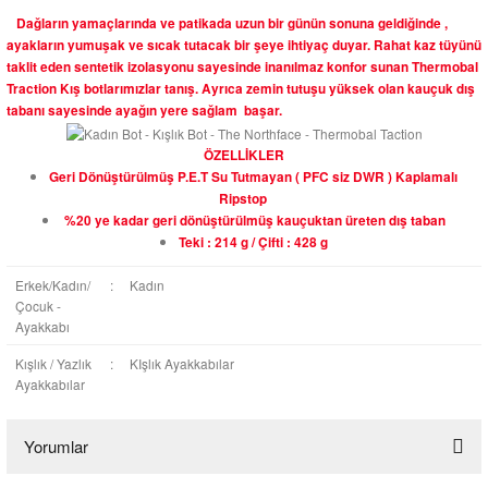
Dağların yamaçlarında ve patikada uzun bir günün sonuna geldiğinde ,
ayakların yumuşak ve sıcak tutacak bir şeye ihtiyaç duyar. Rahat kaz tüyünü
taklit eden sentetik izolasyonu sayesinde inanılmaz konfor sunan Thermobal
Traction Kış botlarımızlar tanış. Ayrıca zemin tutuşu yüksek olan kauçuk dış
tabanı sayesinde ayağın yere sağlam başar.
ÖZELLİKLER
Geri Dönüştürülmüş P.E.T Su Tutmayan ( PFC siz DWR ) Kaplamalı
Ripstop
%20 ye kadar geri dönüştürülmüş kauçuktan üreten dış taban
Teki : 214 g / Çifti : 428 g
Erkek/Kadın/
:
Kadın
Çocuk -
Ayakkabı
Kışlık / Yazlık
:
KIşlık Ayakkabılar
Ayakkabılar
Yorumlar