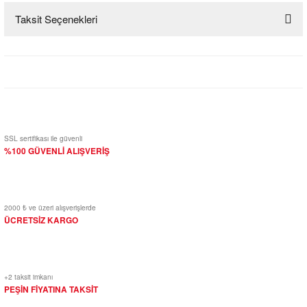
Taksit Seçenekleri
Bu ürüne ilk yorumu siz yapın!
Yorum Yaz
SSL sertifikası ile güvenli
%100 GÜVENLİ ALIŞVERİŞ
2000 ₺ ve üzeri alışverişlerde
ÜCRETSİZ KARGO
+2 taksit imkanı
PEŞİN FİYATINA TAKSİT