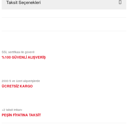
Taksit Seçenekleri
Bu ürüne ilk yorumu siz yapın!
Yorum Yaz
SSL sertifikası ile güvenli
%100 GÜVENLİ ALIŞVERİŞ
2000 ₺ ve üzeri alışverişlerde
ÜCRETSİZ KARGO
+2 taksit imkanı
PEŞİN FİYATINA TAKSİT