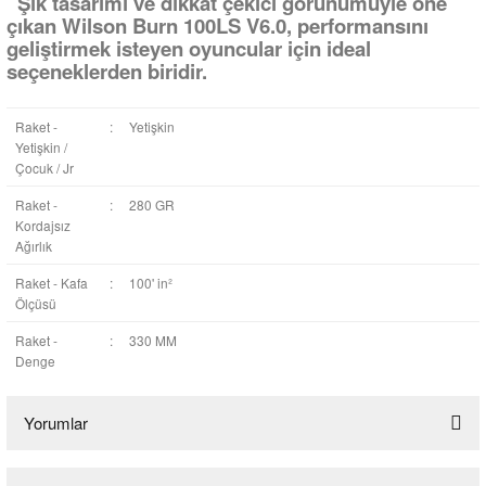
Şık tasarımı ve dikkat çekici görünümüyle öne
çıkan Wilson Burn 100LS V6.0, performansını
geliştirmek isteyen oyuncular için ideal
seçeneklerden biridir.
Raket -
:
Yetişkin
Yetişkin /
Çocuk / Jr
Raket -
:
280 GR
Kordajsız
Ağırlık
Raket - Kafa
:
100' in²
Ölçüsü
Raket -
:
330 MM
Denge
Yorumlar