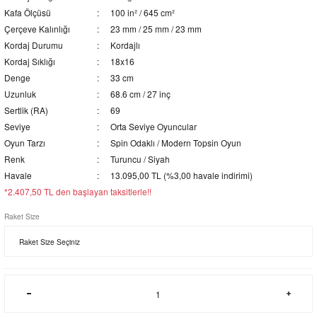
Kafa Ölçüsü
100 in² / 645 cm²
Çerçeve Kalınlığı
23 mm / 25 mm / 23 mm
Kordaj Durumu
Kordajlı
Kordaj Sıklığı
18x16
Denge
33 cm
Uzunluk
68.6 cm / 27 inç
Sertlik (RA)
69
Seviye
Orta Seviye Oyuncular
Oyun Tarzı
Spin Odaklı / Modern Topsin Oyun
Renk
Turuncu / Siyah
Havale
13.095,00 TL (%3,00 havale indirimi)
*2.407,50 TL den başlayan taksitlerle!!
Raket Size