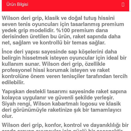
Ürün Bilgisi
Wilson deri grip, klasik ve doğal tutuş hissini
seven tenis oyuncuları için tasarlanmış premium
yedek grip modelidir. %100 premium dana
derisinden üretilen bu ürün, raket sapında daha
net, sağlam ve kontrollü bir temas sağlar.
İnce deri yapısı sayesinde sap köşelerini daha
belirgin hissetmek isteyen oyuncular için ideal bir
kullanım sunar. Wilson deri grip, özellikle
profesyonel hissi korumak isteyen ve raket
kontrolüne önem veren tenisçiler tarafından tercih
edilebilir.
Yapışkan destekli tasarımı sayesinde raket sapına
kolayca uygulanır ve güvenli şekilde yerleşir.
Siyah rengi, Wilson kabartmalı logosu ve klasik
deri görünümüyle raketinize şık bir tamamlayıcı
olur.
Wilson deri grip, konfor, kontrol ve dayanıklılığı bir
arada arayan oyuncular için güçlü bir seçenektir.