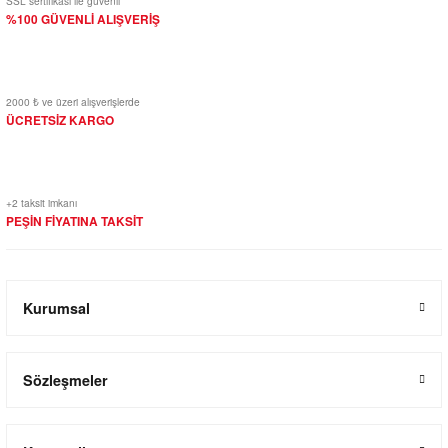
SSL sertifikası ile güvenli
%100 GÜVENLİ ALIŞVERİŞ
2000 ₺ ve üzeri alışverişlerde
ÜCRETSİZ KARGO
+2 taksit imkanı
PEŞİN FİYATINA TAKSİT
Kurumsal
Sözleşmeler