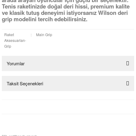
Tenis raketinizde doğal deri hissi, premium kalite
ve klasik tutuş deneyimi istiyorsanız Wilson deri
grip modelini tercih edebilirsiniz.
Raket
:
Main Grip
Aksesuarları-
Grip
Yorumlar
Taksit Seçenekleri
Bu ürüne ilk yorumu siz yapın!
Yorum Yaz