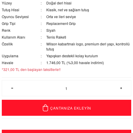
Yüzey
Doğal deri hissi
Tutuş Hissi
Klasik, net ve sağlam tutuş
Oyuncu Seviyesi
Orta ve ileri seviye
Grip Tipi
Replacement Grip
Renk
Siyah
Kullanım Alanı
Tenis Raketi
Özellik
Wilson kabartmalı logo, premium deri yapı, kontrollü
tutuş
Uygulama
Yapışkan destekli kolay kurulum
Havale
1.746,00 TL (%3,00 havale indirimi)
*321,00 TL den başlayan taksitlerle!!
ÇANTANIZA EKLEYİN