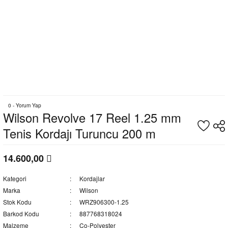
0 - Yorum Yap
Wilson Revolve 17 Reel 1.25 mm
Tenis Kordajı Turuncu 200 m
14.600,00
Kategori
Kordajlar
Marka
Wilson
Stok Kodu
WRZ906300-1.25
Barkod Kodu
887768318024
Malzeme
Co-Polyester