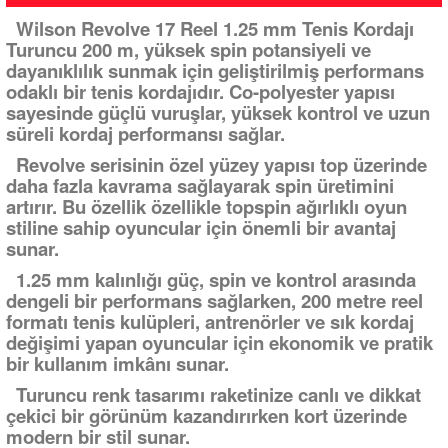
Wilson Revolve 17 Reel 1.25 mm Tenis Kordajı
Turuncu 200 m, yüksek spin potansiyeli ve
dayanıklılık sunmak için geliştirilmiş performans
odaklı bir tenis kordajıdır. Co-polyester yapısı
sayesinde güçlü vuruşlar, yüksek kontrol ve uzun
süreli kordaj performansı sağlar.
Revolve serisinin özel yüzey yapısı top üzerinde
daha fazla kavrama sağlayarak spin üretimini
artırır. Bu özellik özellikle topspin ağırlıklı oyun
stiline sahip oyuncular için önemli bir avantaj
sunar.
1.25 mm kalınlığı güç, spin ve kontrol arasında
dengeli bir performans sağlarken, 200 metre reel
formatı tenis kulüpleri, antrenörler ve sık kordaj
değişimi yapan oyuncular için ekonomik ve pratik
bir kullanım imkânı sunar.
Turuncu renk tasarımı raketinize canlı ve dikkat
çekici bir görünüm kazandırırken kort üzerinde
modern bir stil sunar.