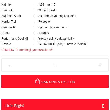
Kalınlık
1.25 mm / 17
Uzunluk
200 m (Reel)
Kullanım Alanı
Antrenman ve maç kullanımı
Kordaj Tipi
Polyester
Oyuncu Tipi
Spin odaklı oyuncular
Renk
Turuncu
Performans Özelliği
Yüksek spin ve dayanıklılık
Havale
14.162,00 TL (%3,00 havale indirimi)
*2.603,67 TL den başlayan taksitlerle!!
ÇANTANIZA EKLEYİN
Ürün Bilgisi