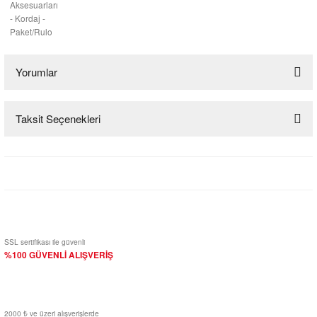
Aksesuarları
- Kordaj -
Paket/Rulo
Yorumlar
Taksit Seçenekleri
Bu ürüne ilk yorumu siz yapın!
Yorum Yaz
SSL sertifikası ile güvenli
%100 GÜVENLİ ALIŞVERİŞ
2000 ₺ ve üzeri alışverişlerde