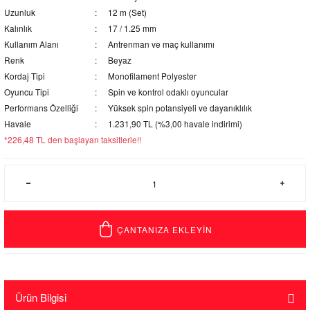
Uzunluk
12 m (Set)
Kalınlık
17 / 1.25 mm
Kullanım Alanı
Antrenman ve maç kullanımı
Renk
Beyaz
Kordaj Tipi
Monofilament Polyester
Oyuncu Tipi
Spin ve kontrol odaklı oyuncular
Performans Özelliği
Yüksek spin potansiyeli ve dayanıklılık
Havale
1.231,90 TL (%3,00 havale indirimi)
*226,48 TL den başlayan taksitlerle!!
ÇANTANIZA EKLEYİN
Ürün Bilgisi