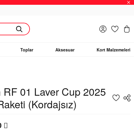
Giriş Yap
Favoriler
S
Toplar
Aksesuar
Kort Malzemeleri
n RF 01 Laver Cup 2025
Raketi (Kordajsız)
0