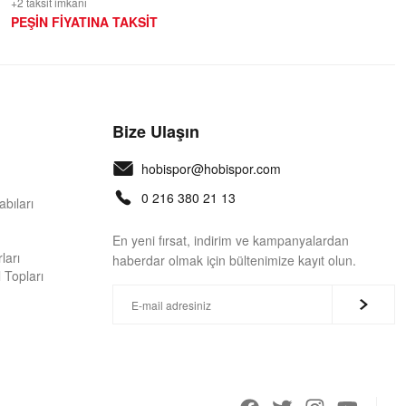
+2 taksit imkanı
PEŞİN FİYATINA TAKSİT
Bize Ulaşın
hobispor@hobispor.com
0 216 380 21 13
bıları
En yeni fırsat, indirim ve kampanyalardan
ları
haberdar olmak için bültenimize kayıt olun.
 Topları