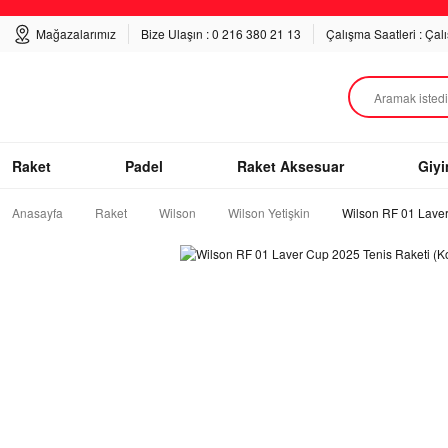
Mağazalarımız
Bize Ulaşın : 0 216 380 21 13
Çalışma Saatleri : Çal
Raket
Padel
Raket Aksesuar
Giy
Anasayfa
Raket
Wilson
Wilson Yetişkin
Wilson RF 01 Laver