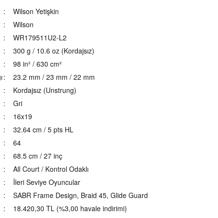
Wilson Yetişkin
Wilson
WR179511U2-L2
300 g / 10.6 oz (Kordajsız)
98 in² / 630 cm²
ı
23.2 mm / 23 mm / 22 mm
Kordajsız (Unstrung)
Gri
16x19
32.64 cm / 5 pts HL
64
68.5 cm / 27 inç
All Court / Kontrol Odaklı
İleri Seviye Oyuncular
SABR Frame Design, Braid 45, Glide Guard
18.420,30 TL (%3,00 havale indirimi)