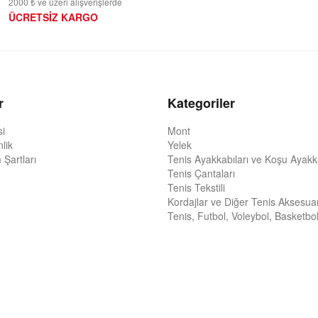
2000 ₺ ve üzeri alışverişlerde
ÜCRETSİZ KARGO
r
Kategoriler
si
Mont
nlik
Yelek
 Şartları
Tenis Ayakkabıları ve Koşu Ayakka
Tenis Çantaları
Tenis Tekstili
Kordajlar ve Diğer Tenis Aksesuar
Tenis, Futbol, Voleybol, Basketbol