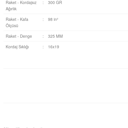
Raket - Kordajsız
:
300 GR
Ağırlık
Raket - Kafa
:
98 in²
Ölçüsü
Raket - Denge
:
325 MM
Kordaj Sıklığı
:
16x19
Bu ürüne ilk yorumu siz yapın!
Yorum Yaz