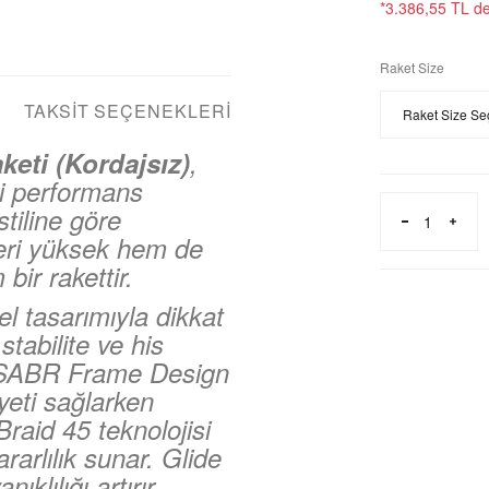
*3.386,55 TL den
Raket Size
TAKSIT SEÇENEKLERI
eti (Kordajsız)
,
ri performans
stiline göre
ğeri yüksek hem de
 bir rakettir.
 tasarımıyla dikkat
abilite ve his
r. SABR Frame Design
yeti sağlarken
Braid 45 teknolojisi
arlılık sunar. Glide
lılığı artırır.