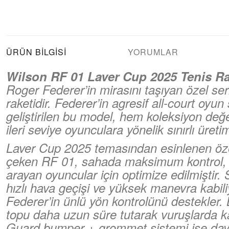
ÜRÜN BILGISI
YORUMLAR
Wilson RF 01 Laver Cup 2025 Tenis Rak
Roger Federer’in mirasını taşıyan özel se
raketidir. Federer’in agresif all-court oyun 
geliştirilen bu model, hem koleksiyon de
ileri seviye oyunculara yönelik sınırlı üretim
Laver Cup 2025 temasından esinlenen özel
çeken RF 01, sahada maksimum kontrol, st
arayan oyuncular için optimize edilmişti
hızlı hava geçişi ve yüksek manevra kabili
Federer’in ünlü yön kontrolünü destekler. 
topu daha uzun süre tutarak vuruşlarda kar
Guard bumper + grommet sistemi ise dayanık