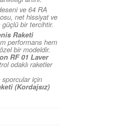
 deseni ve 64 RA
posu, net hissiyat ve
üçlü bir tercihtir.
nis Raketi
 hem performans hem
zel bir modeldir.
on RF 01 Laver
trol odaklı raketler
 sporcular için
eti (Kordajsız)