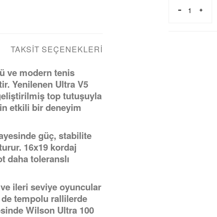
TAKSIT SEÇENEKLERI
çlü ve modern tenis
tir. Yenilenen Ultra V5
eliştirilmiş top tutuşuyla
in etkili bir deneyim
ayesinde güç, stabilite
turur. 16x19 kordaj
t daha toleranslı
 ve ileri seviye oyuncular
 de tempolu rallilerde
sinde Wilson Ultra 100