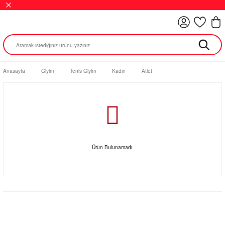
Anasayfa
Giyim
Tenis Giyim
Kadın
Atlet
Ürün Bulunamadı.