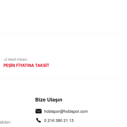
+2 taksit imkanı
PEŞİN FİYATINA TAKSİT
Bize Ulaşın
hobispor@hobispor.com
0 216 380 21 13
bıları