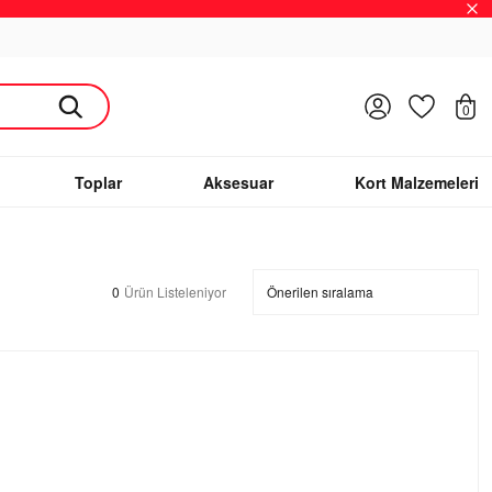
Giriş Yap
Favoriler
S
0
Toplar
Aksesuar
Kort Malzemeleri
0
Ürün Listeleniyor