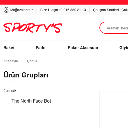
Mağazalarımız
Bize Ulaşın : 0 216 380 21 13
Çalışma Saatleri : Çal
Raket
Padel
Raket Aksesuar
Giy
Anasayfa
Çocuk
Ürün Grupları
Çocuk
The North Face Bot